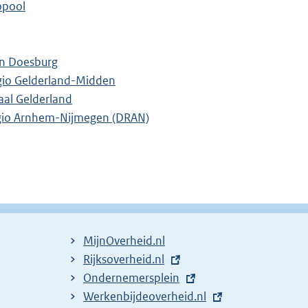
opool
en Doesburg
gio Gelderland-Midden
aal Gelderland
Regio Arnhem-Nijmegen (DRAN)
MijnOverheid.nl
E
Rijksoverheid.nl
x
E
Ondernemersplein
t
x
E
Werkenbijdeoverheid.nl