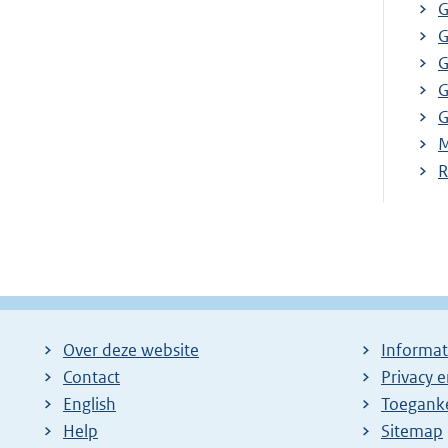
G
G
G
G
G
M
R
Over deze website
Informat
Contact
Privacy 
English
Toeganke
Help
Sitemap