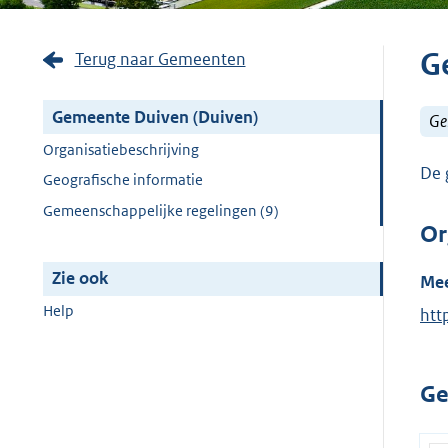
G
Terug naar Gemeenten
Gemeente Duiven (Duiven)
Ge
Organisatiebeschrijving
De 
Geografische informatie
Gemeenschappelijke regelingen (9)
Or
Zie ook
Mee
Help
E
htt
x
t
Ge
e
r