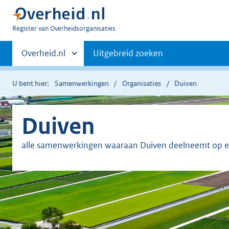
U
Register van Overheidsorganisaties
bent
Primaire
nu
Andere
Overheid.nl
Uitgebreid zoeken
hier:
sites
navigatie
binnen
U bent hier:
Samenwerkingen
Organisaties
Duiven
Duiven
alle samenwerkingen waaraan Duiven deelneemt op ee