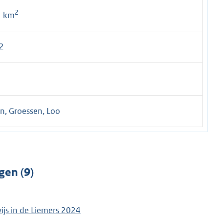
2
5 km
2
n, Groessen, Loo
gen (9)
js in de Liemers 2024