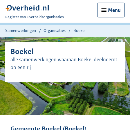
Menu
U
Register van Overheidsorganisaties
bent
nu
Samenwerkingen
Organisaties
Boekel
hier:
Boekel
alle samenwerkingen waaraan Boekel deelneemt
op een rij
Gemeente Boekel (Boekel)