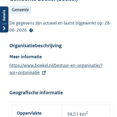
Gemeente
De gegevens zijn actueel en laatst bijgewerkt op: 28-
06-2026
Organisatiebeschrijving
Meer informatie
E
https://www.boekel.nl/bestuur-en-organisatie/?
x
sqr=organisatie
t
e
Geografische informatie
r
n
e
Oppervlakte
2
34,51 km
l