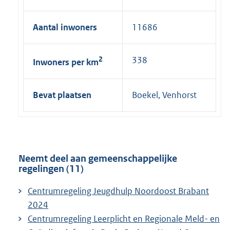
i
n
Aantal inwoners
11686
k
:
2
338
Inwoners per km
Bevat plaatsen
Boekel, Venhorst
Neemt deel aan gemeenschappelijke
regelingen (11)
Centrumregeling Jeugdhulp Noordoost Brabant
2024
Centrumregeling Leerplicht en Regionale Meld- en