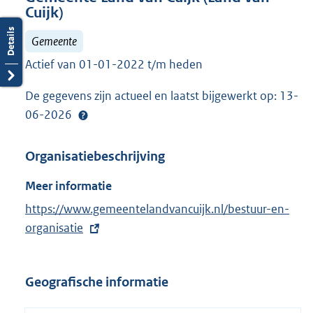
Cuijk)
Gemeente
Actief van 01-01-2022 t/m heden
De gegevens zijn actueel en laatst bijgewerkt op: 13-
06-2026
Organisatiebeschrijving
Meer informatie
E
https://www.gemeentelandvancuijk.nl/bestuur-en-
x
organisatie
t
e
Geografische informatie
r
n