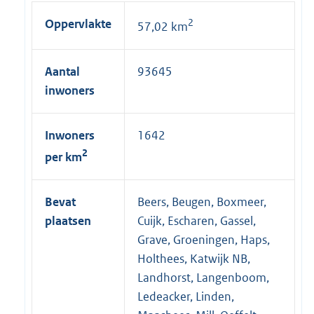
e
Oppervlakte
2
57,02 km
l
i
n
Aantal
93645
k
inwoners
:
Inwoners
1642
2
per km
Bevat
Beers, Beugen, Boxmeer,
plaatsen
Cuijk, Escharen, Gassel,
Grave, Groeningen, Haps,
Holthees, Katwijk NB,
Landhorst, Langenboom,
Ledeacker, Linden,