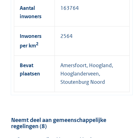
i
Aantal
163764
n
inwoners
k
:
Inwoners
2564
2
per km
Bevat
Amersfoort, Hoogland,
plaatsen
Hooglanderveen,
Stoutenburg Noord
Neemt deel aan gemeenschappelijke
regelingen (8)