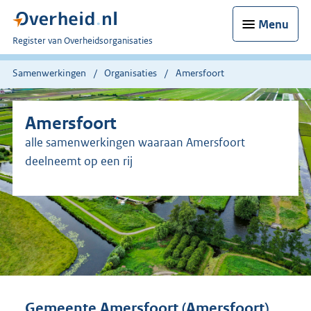
Menu
U
Register van Overheidsorganisaties
bent
nu
Samenwerkingen
Organisaties
Amersfoort
hier:
Amersfoort
alle samenwerkingen waaraan Amersfoort
deelneemt op een rij
Gemeente Amersfoort (Amersfoort)