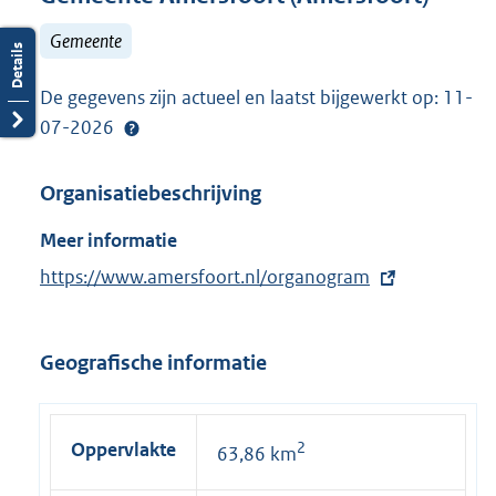
Gemeente
De gegevens zijn actueel en laatst bijgewerkt op: 11-
07-2026
Organisatiebeschrijving
Meer informatie
E
https://www.amersfoort.nl/organogram
x
t
Geografische informatie
e
r
n
Oppervlakte
2
63,86 km
e
l