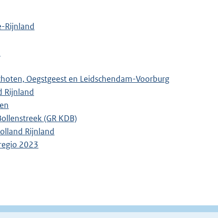
-Rijnland
d
choten, Oegstgeest en Leidschendam-Voorburg
d Rijnland
den
Bollenstreek (GR KDB)
lland Rijnland
regio 2023