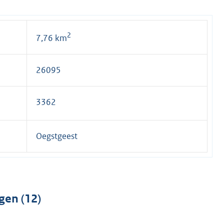
2
7,76 km
26095
3362
Oegstgeest
gen (12)