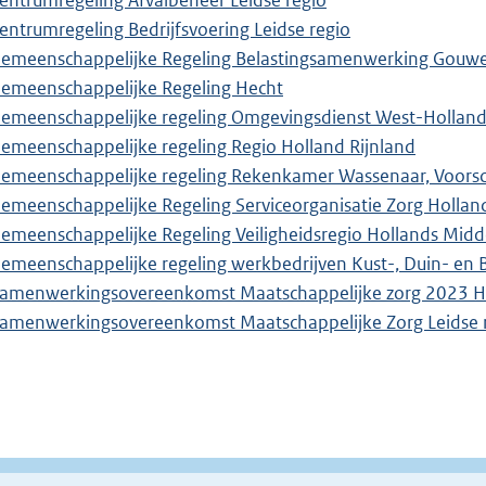
entrumregeling Afvalbeheer Leidse regio
entrumregeling Bedrijfsvoering Leidse regio
emeenschappelijke Regeling Belastingsamenwerking Gouwe
emeenschappelijke Regeling Hecht
emeenschappelijke regeling Omgevingsdienst West-Hollan
emeenschappelijke regeling Regio Holland Rijnland
emeenschappelijke regeling Rekenkamer Wassenaar, Voors
emeenschappelijke Regeling Serviceorganisatie Zorg Hollan
emeenschappelijke Regeling Veiligheidsregio Hollands Mid
emeenschappelijke regeling werkbedrijven Kust-, Duin- en 
amenwerkingsovereenkomst Maatschappelijke zorg 2023 Ho
amenwerkingsovereenkomst Maatschappelijke Zorg Leidse 