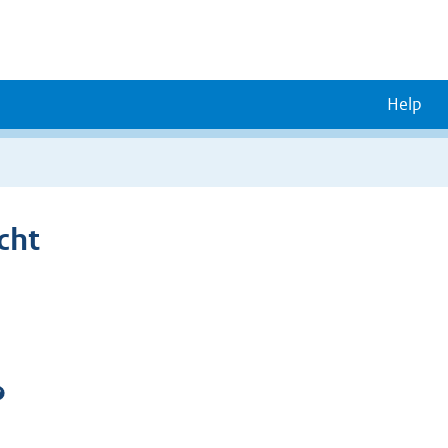
Help
cht