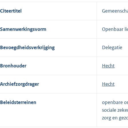
Citeertitel
Gemeenschap
Samenwerkingsvorm
Openbaar l
Bevoegdheidsverkrijging
Delegatie
Bronhouder
Hecht
Archiefzorgdrager
Hecht
Beleidsterreinen
openbare ord
sociale zeke
zorg en gez