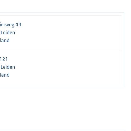
ierweg 49
 Leiden
lland
 121
 Leiden
lland