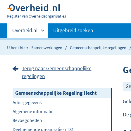
U
Register van Overheidsorganisaties
bent
Primaire
nu
Andere
Overheid.nl
Uitgebreid zoeken
hier:
sites
navigatie
binnen
U bent hier:
Samenwerkingen
Gemeenschappelijke regelingen
G
Terug naar Gemeenschappelijke
regelingen
Ge
Gemeenschappelijke Regeling Hecht
Gel
Adresgegevens
Algemene informatie
De 
Bevoegdheden
Deelnemende organisaties (18)