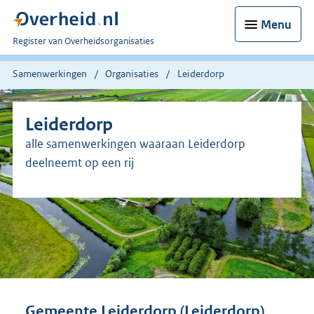
Menu
U
Register van Overheidsorganisaties
bent
nu
Samenwerkingen
Organisaties
Leiderdorp
hier:
Leiderdorp
alle samenwerkingen waaraan Leiderdorp
deelneemt op een rij
Gemeente Leiderdorp (Leiderdorp)