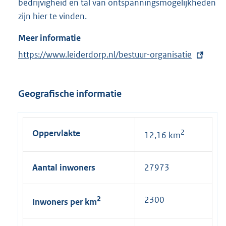
bedrijvigheid en tal van ontspanningsmogelijkheden
zijn hier te vinden.
Meer informatie
E
https://www.leiderdorp.nl/bestuur-organisatie
x
t
Geografische informatie
e
r
n
Oppervlakte
2
12,16 km
e
l
i
Aantal inwoners
27973
n
k
2
2300
Inwoners per km
: