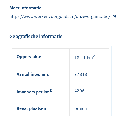
Meer informatie
E
https://www.werkenvoorgouda.nl/onze-organisatie/
x
t
Geografische informatie
e
r
n
Oppervlakte
2
18,11 km
e
l
i
Aantal inwoners
77818
n
k
2
4296
Inwoners per km
:
Bevat plaatsen
Gouda