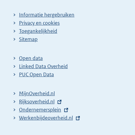
Informatie hergebruiken
Privacy en cookies
Toegankelijkheid
Sitemap
Open data
Linked Data Overheid
PUC Open Data
MijnOverheid.nl
E
Rijksoverheid.nl
x
E
Ondernemersplein
t
x
E
Werkenbijdeoverheid.nl
e
t
x
r
e
t