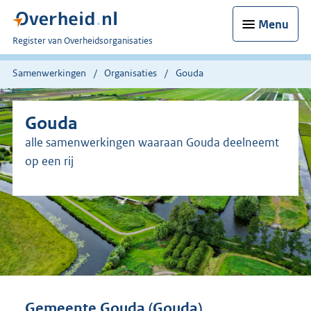
Menu
U
Register van Overheidsorganisaties
bent
nu
Samenwerkingen
Organisaties
Gouda
hier:
Gouda
alle samenwerkingen waaraan Gouda deelneemt
op een rij
Gemeente Gouda (Gouda)