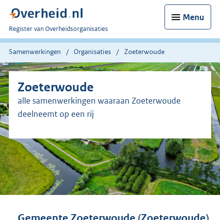
Menu
U
Register van Overheidsorganisaties
bent
nu
Samenwerkingen
Organisaties
Zoeterwoude
hier:
Zoeterwoude
alle samenwerkingen waaraan Zoeterwoude
deelneemt op een rij
Gemeente Zoeterwoude (Zoeterwoude)