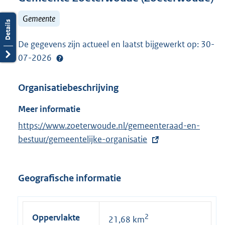
Gemeente
De gegevens zijn actueel en laatst bijgewerkt op: 30-
07-2026
Organisatiebeschrijving
Meer informatie
E
https://www.zoeterwoude.nl/gemeenteraad-en-
x
bestuur/gemeentelijke-organisatie
t
e
Geografische informatie
r
n
e
Oppervlakte
2
21,68 km
l