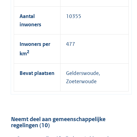
i
n
Aantal
10355
k
inwoners
:
Inwoners per
477
2
km
Bevat plaatsen
Gelderswoude,
Zoeterwoude
Neemt deel aan gemeenschappelijke
regelingen (10)