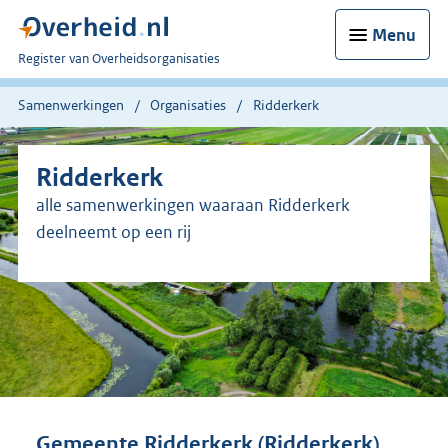
Menu
U
Register van Overheidsorganisaties
bent
nu
Samenwerkingen
Organisaties
Ridderkerk
hier:
Ridderkerk
alle samenwerkingen waaraan Ridderkerk
deelneemt op een rij
Gemeente Ridderkerk (Ridderkerk)