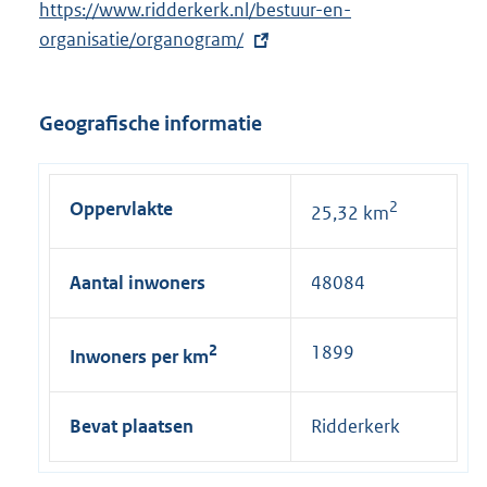
E
https://www.ridderkerk.nl/bestuur-en-
x
organisatie/organogram/
t
e
Geografische informatie
r
n
e
Oppervlakte
2
25,32 km
l
i
n
Aantal inwoners
48084
k
:
2
1899
Inwoners per km
Bevat plaatsen
Ridderkerk