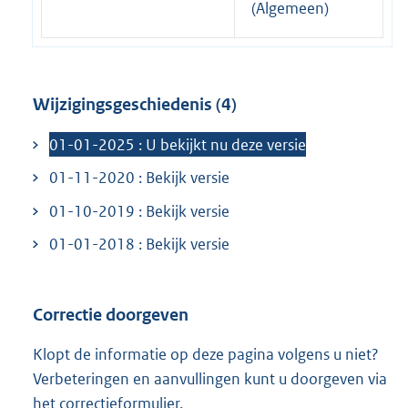
e
(Algemeen)
i
r
n
n
k
e
:
Wijzigingsgeschiedenis (4)
l
i
01-01-2025 : U bekijkt nu deze versie
n
01-11-2020 : Bekijk versie
k
:
01-10-2019 : Bekijk versie
01-01-2018 : Bekijk versie
Correctie doorgeven
Klopt de informatie op deze pagina volgens u niet?
Verbeteringen en aanvullingen kunt u doorgeven via
het
correctieformulier
.