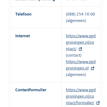
Telefoon
(088) 254 10 00
(algemeen)
Internet
E
https://www.ggd
x
groningen.nl/co
t
ntact/
e
(contact)
r
E
https://www.ggd
n
x
groningen.nl
e
t
(algemeen)
l
e
i
r
Contactformulier
E
https://www.ggd
n
n
x
groningen.nl/co
k
e
t
ntact/formulier/
:
l