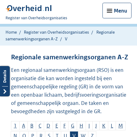
Menu
U
Register van Overheidsorganisaties
bent
nu
Home
Register van Overheidsorganisaties
Regionale
hier:
samenwerkingsorganen A-Z
V
Regionale samenwerkingsorganen A-Z
Een regionaal samenwerkingsorgaan (RSO) is een
organisatie die kan worden ingesteld bij een
gemeenschappelijke regeling (GR) in de vorm van
een openbaar lichaam, bedrijfsvoeringsorganisatie
of gemeenschappelijk orgaan. De taken en
bevoegdheden zijn vastgelegd in de GR.
1
A
B
C
D
E
F
G
H
I
J
K
L
M
N
O
P
R
S
T
U
V
W
Z