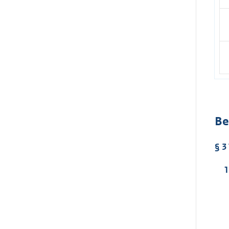
Be
§ 3