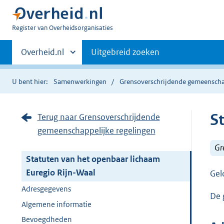
U
Register van Overheidsorganisaties
bent
Primaire
nu
Andere
Overheid.nl
Uitgebreid zoeken
hier:
sites
navigatie
binnen
U bent hier:
Samenwerkingen
Grensoverschrijdende gemeenscha
S
Terug naar Grensoverschrijdende
gemeenschappelijke regelingen
Gr
Statuten van het openbaar lichaam
Euregio Rijn-Waal
Gel
Adresgegevens
De 
Algemene informatie
Bevoegdheden