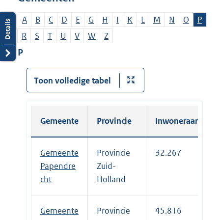
A
B
C
D
E
G
H
I
K
L
M
N
O
P
R
S
T
U
V
W
Z
P
Toon volledige tabel
Gemeente
Provincie
Inwoneraantal
Gemeente
Provincie
32.267
Papendre
Zuid-
cht
Holland
Gemeente
Provincie
45.816