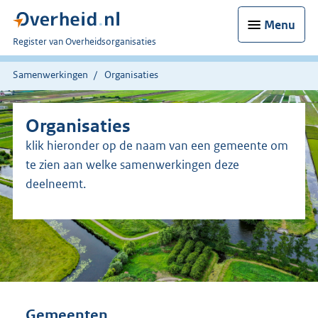
Menu
U
Register van Overheidsorganisaties
bent
nu
Samenwerkingen
Organisaties
hier:
Organisaties
klik hieronder op de naam van een gemeente om
te zien aan welke samenwerkingen deze
deelneemt.
Gemeenten