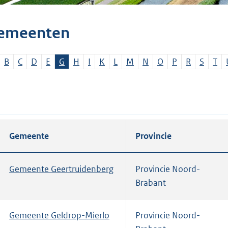
emeenten
B
C
D
E
G
H
I
K
L
M
N
O
P
R
S
T
Gemeente
Provincie
Gemeente Geertruidenberg
Provincie Noord-
Brabant
Gemeente Geldrop-Mierlo
Provincie Noord-