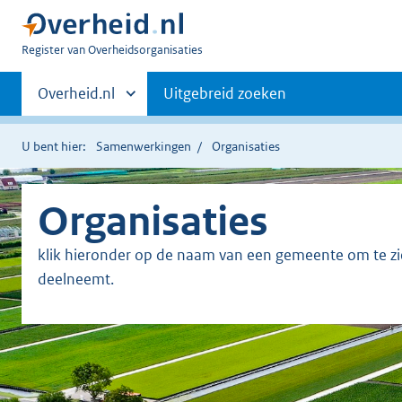
U
Register van Overheidsorganisaties
bent
Primaire
nu
Andere
Overheid.nl
Uitgebreid zoeken
hier:
sites
navigatie
binnen
U bent hier:
Samenwerkingen
Organisaties
Organisaties
klik hieronder op de naam van een gemeente om te 
deelneemt.