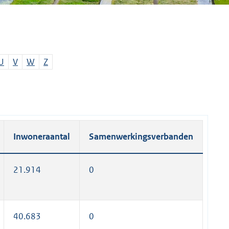
U
V
W
Z
Inwoneraantal
Samenwerkingsverbanden
21.914
0
40.683
0