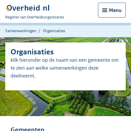
Menu
U
Register van Overheidsorganisaties
bent
nu
Samenwerkingen
Organisaties
hier:
Organisaties
klik hieronder op de naam van een gemeente om
te zien aan welke samenwerkingen deze
deelneemt.
Gemeenten