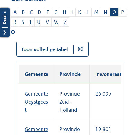
A
B
C
D
E
G
H
I
K
L
M
N
O
P
R
S
T
U
V
W
Z
O
Toon volledige tabel
Gemeente
Provincie
Inwoneraantal
Gemeente
Provincie
26.095
Oegstgees
Zuid-
t
Holland
Gemeente
Provincie
19.801