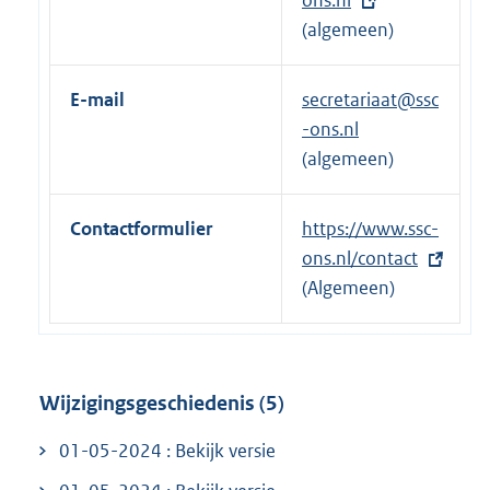
t
(algemeen)
e
r
E-mail
secretariaat@ssc
n
-ons.nl
e
(algemeen)
l
i
Contactformulier
E
https://www.ssc-
n
x
ons.nl/contact
k
t
(Algemeen)
:
e
r
n
Wijzigingsgeschiedenis (5)
e
l
01-05-2024 : Bekijk versie
i