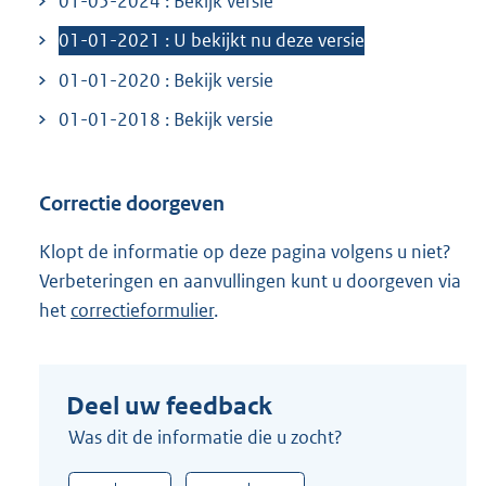
01-05-2024 : Bekijk versie
n
k
01-01-2021 : U bekijkt nu deze versie
:
01-01-2020 : Bekijk versie
01-01-2018 : Bekijk versie
Correctie doorgeven
Klopt de informatie op deze pagina volgens u niet?
Verbeteringen en aanvullingen kunt u doorgeven via
het
correctieformulier
.
Deel uw feedback
Was dit de informatie die u zocht?