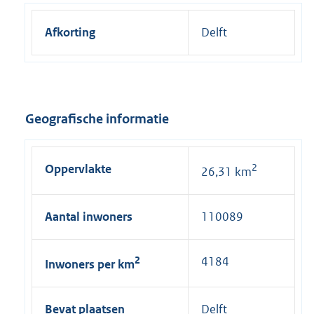
i
n
Afkorting
Delft
k
:
Geografische informatie
Oppervlakte
2
26,31 km
Aantal inwoners
110089
2
4184
Inwoners per km
Bevat plaatsen
Delft