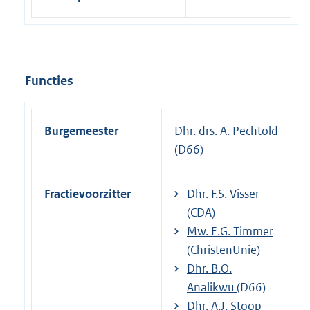
Functies
Burgemeester
Dhr. drs. A. Pechtold
(D66)
Fractievoorzitter
Dhr. F.S. Visser
(CDA)
Mw. E.G. Timmer
(ChristenUnie)
Dhr. B.O.
Analikwu
(D66)
Dhr. A.J. Stoop