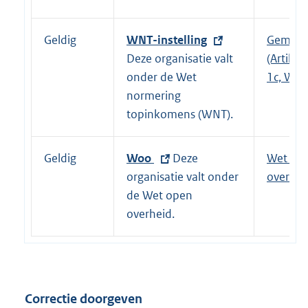
:
e
l
Geldig
E
WNT-instelling
Gemeen
i
x
Deze organisatie valt
(Artikel 
n
t
onder de Wet
1c, WNT
k
e
normering
:
r
topinkomens (WNT).
n
e
Geldig
E
Woo
Deze
Wet op
l
x
organisatie valt onder
overhei
i
t
de Wet open
n
e
overheid.
k
r
:
n
e
l
Correctie doorgeven
i