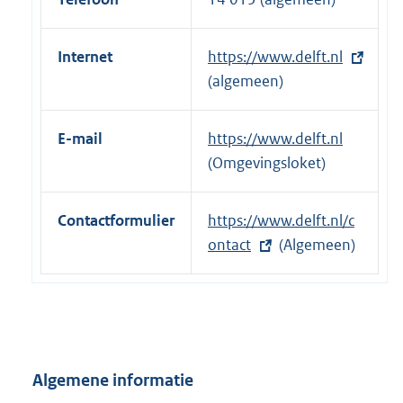
k
:
Internet
E
https://www.delft.nl
x
(algemeen)
t
e
E-mail
https://www.delft.nl
r
(Omgevingsloket)
n
e
Contactformulier
E
https://www.delft.nl/c
l
x
ontact
(Algemeen)
i
t
n
e
k
r
:
n
e
Algemene informatie
l