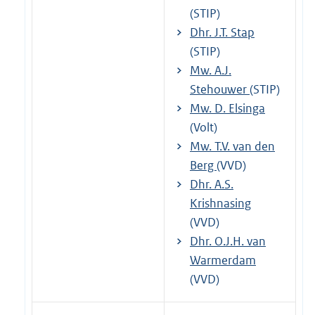
(STIP)
Dhr. J.T. Stap
(STIP)
Mw. A.J.
Stehouwer
(STIP)
Mw. D. Elsinga
(Volt)
Mw. T.V. van den
Berg
(VVD)
Dhr. A.S.
Krishnasing
(VVD)
Dhr. O.J.H. van
Warmerdam
(VVD)