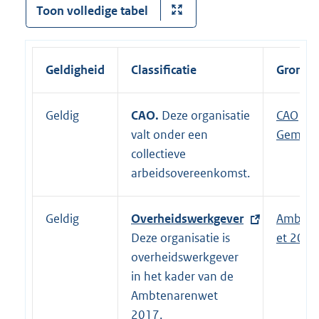
Toon volledige tabel
Geldigheid
Classificatie
Grondsl
Geldig
CAO.
Deze organisatie
E
CAO
valt onder een
x
Gemeen
collectieve
t
arbeidsovereenkomst.
e
r
n
Geldig
E
Overheidswerkgever
Ambten
e
x
Deze organisatie is
et 2017
l
t
overheidswerkgever
i
e
in het kader van de
n
r
Ambtenarenwet
k
n
2017.