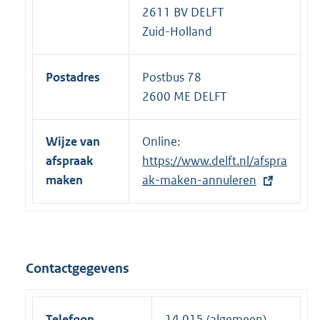
2611 BV DELFT
Zuid-Holland
Postadres
Postbus 78
2600 ME DELFT
Wijze van
Online:
E
afspraak
https://www.delft.nl/afspra
x
maken
ak-maken-annuleren
t
e
r
n
e
Contactgegevens
l
i
n
Telefoon
14 015 (algemeen)