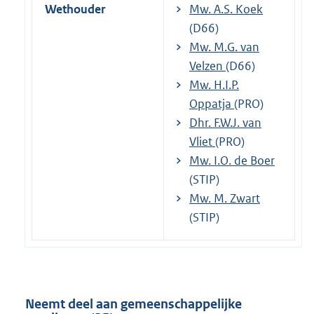
Wethouder
Mw. A.S. Koek
(D66)
Mw. M.G. van
Velzen
(D66)
Mw. H.I.P.
Oppatja
(PRO)
Dhr. F.W.J. van
Vliet
(PRO)
Mw. I.O. de Boer
(STIP)
Mw. M. Zwart
(STIP)
Neemt deel aan gemeenschappelijke