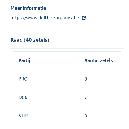
Meer informatie
E
https://www.delft.nl/organisatie
x
t
Raad (40 zetels)
e
r
n
Partij
Aantal zetels
e
l
PRO
9
i
n
k
D66
7
:
STIP
6