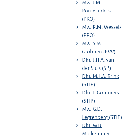
Mw. J.M.
Romeijnders
(PRO)
Mw. R.M. Wessels
(PRO)
Mw. S.M.
Grobben
(PVV)
Dhr. J.H.A. van
der Sluis
(SP)
Dhr. M.L.A. Brink
(STIP)
Dhr. J. Gommers
(STIP)
Mw. G.D.
Legtenberg
(STIP)
Dhr. W.B.
Molkenboer