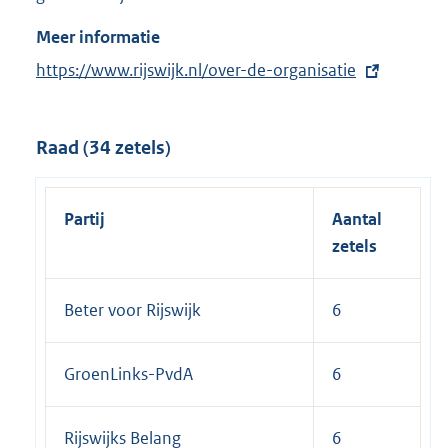
Meer informatie
E
https://www.rijswijk.nl/over-de-organisatie
x
t
Raad (34 zetels)
e
r
n
Partij
Aantal
e
zetels
l
i
Beter voor Rijswijk
6
n
k
:
GroenLinks-PvdA
6
Rijswijks Belang
6