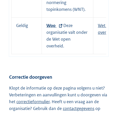
e
normering
:
r
topinkomens (WNT).
n
e
Geldig
E
Woo
Deze
Wet op
l
x
organisatie valt onder
overhei
i
t
de Wet open
n
e
overheid.
k
r
:
n
e
l
Correctie doorgeven
i
n
Klopt de informatie op deze pagina volgens u niet?
k
Verbeteringen en aanvullingen kunt u doorgeven via
:
het
correctieformulier
. Heeft u een vraag aan de
organisatie? Gebruik dan de
contactgegevens
op