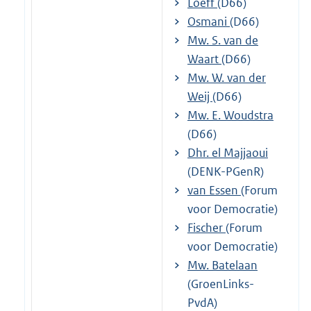
Loeff
(D66)
Osmani
(D66)
Mw. S. van de
Waart
(D66)
Mw. W. van der
Weij
(D66)
Mw. E. Woudstra
(D66)
Dhr. el Majjaoui
(DENK-PGenR)
van Essen
(Forum
voor Democratie)
Fischer
(Forum
voor Democratie)
Mw. Batelaan
(GroenLinks-
PvdA)