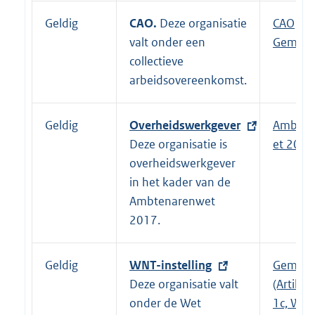
Geldig
CAO.
Deze organisatie
E
CAO
valt onder een
x
Gemeen
collectieve
t
arbeidsovereenkomst.
e
r
n
Geldig
E
Overheidswerkgever
Ambten
e
x
Deze organisatie is
et 2017
l
t
overheidswerkgever
i
e
in het kader van de
n
r
Ambtenarenwet
k
n
2017.
:
e
l
Geldig
E
WNT-instelling
Gemeen
i
x
Deze organisatie valt
(Artikel 
n
t
onder de Wet
1c, WNT
k