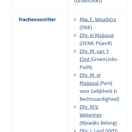
(GroenLinks)
Fractievoorzitter
Mw. E. Woudstra
(D66)
Dhr. el Majjaoui
(DENK-PGenR)
Dhr. M. van 't
Eind
(GroenLinks-
PvdA)
Dhr. M. el
Majjaoui
(Partij
voor Gelijkheid &
Rechtvaardigheid)
Dhr. M.V.
Weterings
(Rijswijks Belang)
Dhr. J. Loof
(VVD)