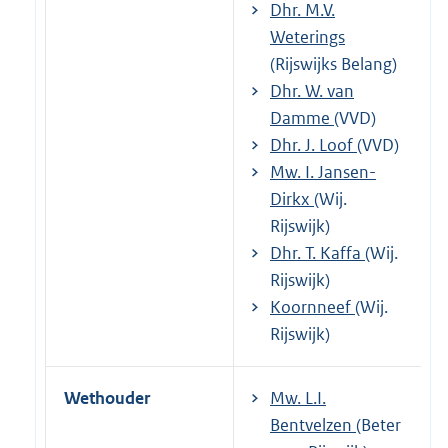
Dhr. M.V.
Weterings
(Rijswijks Belang)
Dhr. W. van
Damme
(VVD)
Dhr. J. Loof
(VVD)
Mw. I. Jansen-
Dirkx
(Wij.
Rijswijk)
Dhr. T. Kaffa
(Wij.
Rijswijk)
Koornneef
(Wij.
Rijswijk)
Wethouder
Mw. L.I.
Bentvelzen
(Beter