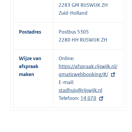
2283 GM RIJSWIJK ZH
Zuid-Holland
Postadres
Postbus 5305
2280 HH RIJSWIJK ZH
Wijze van
Online:
E
afspraak
https://afspraak.rijswijk.nl/
x
maken
qmaticwebbooking/#/
t
E-mail:
e
stadhuis@rijswijk.nl
r
Telefoon:
n
E
14 070
e
x
l
t
i
e
n
r