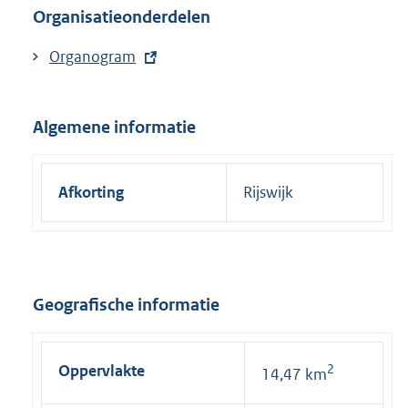
Organisatieonderdelen
E
Organogram
x
t
Algemene informatie
e
r
n
Afkorting
Rijswijk
e
l
i
n
k
Geografische informatie
:
Oppervlakte
2
14,47 km