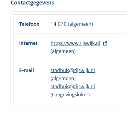
Contactgegevens
k
n
:
e
l
Telefoon
14 070 (algemeen)
i
n
Internet
E
https://www.rijswijk.nl
k
x
(algemeen)
:
t
e
E-mail
stadhuis@rijswijk.nl
r
(algemeen)
n
stadhuis@rijswijk.nl
e
(Omgevingsloket)
l
i
n
k
: