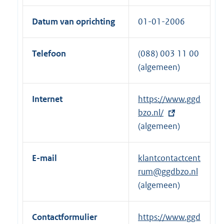
Datum van oprichting
01-01-2006
Telefoon
(088) 003 11 00
(algemeen)
Internet
E
https://www.ggd
x
bzo.nl/
t
(algemeen)
e
r
E-mail
klantcontactcent
n
rum@ggdbzo.nl
e
(algemeen)
l
i
Contactformulier
E
https://www.ggd
n