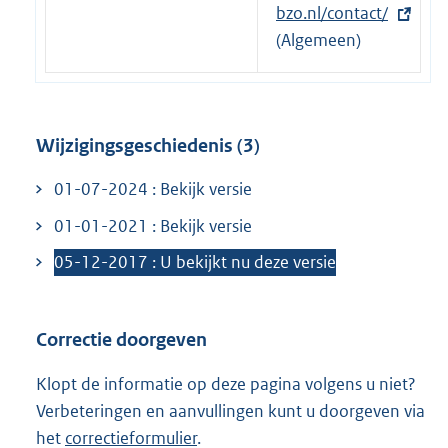
x
bzo.nl/contact/
k
t
(Algemeen)
:
e
r
n
Wijzigingsgeschiedenis (3)
e
l
01-07-2024 : Bekijk versie
i
01-01-2021 : Bekijk versie
n
k
05-12-2017 : U bekijkt nu deze versie
:
Correctie doorgeven
Klopt de informatie op deze pagina volgens u niet?
Verbeteringen en aanvullingen kunt u doorgeven via
het
correctieformulier
.