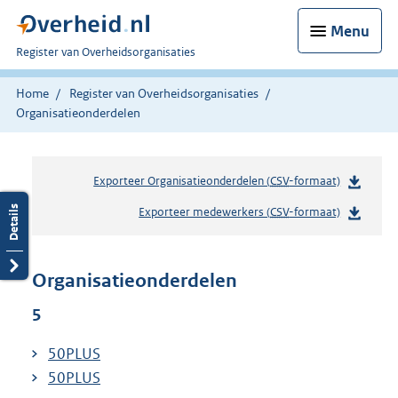
Menu
U
Register van Overheidsorganisaties
bent
nu
Home
Register van Overheidsorganisaties
hier:
Organisatieonderdelen
Exporteer Organisatieonderdelen (
CSV
-formaat)
Exporteer medewerkers (
CSV
-formaat)
Organisatieonderdelen
5
50PLUS
50PLUS